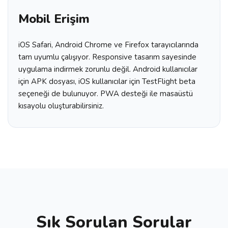
Mobil Erişim
iOS Safari, Android Chrome ve Firefox tarayıcılarında
tam uyumlu çalışıyor. Responsive tasarım sayesinde
uygulama indirmek zorunlu değil. Android kullanıcılar
için APK dosyası, iOS kullanıcılar için TestFlight beta
seçeneği de bulunuyor. PWA desteği ile masaüstü
kısayolu oluşturabilirsiniz.
Sık Sorulan Sorular