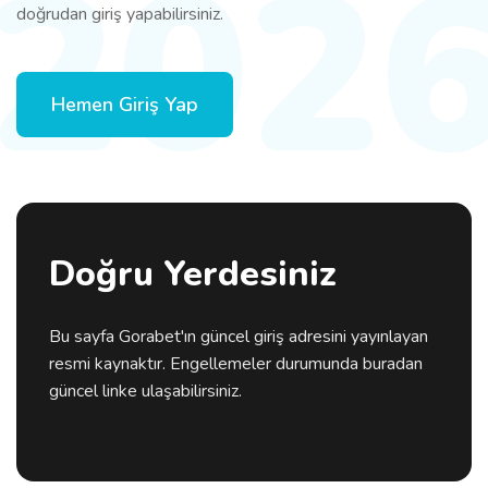
doğrudan giriş yapabilirsiniz.
Hemen Giriş Yap
Doğru Yerdesiniz
Bu sayfa Gorabet'ın güncel giriş adresini yayınlayan
resmi kaynaktır. Engellemeler durumunda buradan
güncel linke ulaşabilirsiniz.