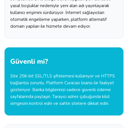
yasal boşluklar nedeniyle yeni alan adı yayınlayarak
kullanıcı erişimini sürdürüyor. İnternet sağlayıcıları
otomatik engelleme yaparken, platform alternatif
domain yapıları ile hizmete devam ediyor.
Güvenli mi?
Site 256-bit SSL/TLS şifrelemesi kullanıyor ve HTTPS
bağlantısı zorunlu. Platform Curacao lisansı ile faaliyet
gösteriyor. Banka bilgilerinizi sadece güvenli ödeme
sayfalarında paylaşın. Tarayıcı adres çubuğunda kilid
simgesini kontrol edin ve sahte sitelere dikkat edin.