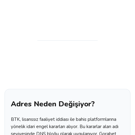
Adres Neden Değişiyor?
BTK, lisanssız faaliyet iddiası ile bahis platformlarına
yönelik idari engel kararları alıyor. Bu kararlar alan adı
seviyesinde DNS bloğu olarak uygulanıyor. Gorabet