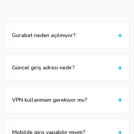
Gorabet neden açılmıyor?
Güncel giriş adresi nedir?
VPN kullanmam gerekiyor mu?
Mobilde giriş yapabilir miyim?