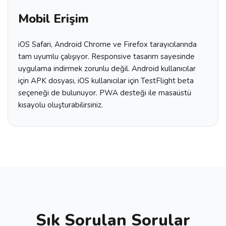
Mobil Erişim
iOS Safari, Android Chrome ve Firefox tarayıcılarında
tam uyumlu çalışıyor. Responsive tasarım sayesinde
uygulama indirmek zorunlu değil. Android kullanıcılar
için APK dosyası, iOS kullanıcılar için TestFlight beta
seçeneği de bulunuyor. PWA desteği ile masaüstü
kısayolu oluşturabilirsiniz.
Sık Sorulan Sorular