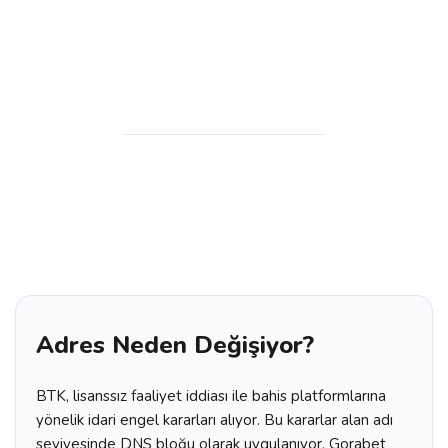
Adres Neden Değişiyor?
BTK, lisanssız faaliyet iddiası ile bahis platformlarına
yönelik idari engel kararları alıyor. Bu kararlar alan adı
seviyesinde DNS bloğu olarak uygulanıyor. Gorabet