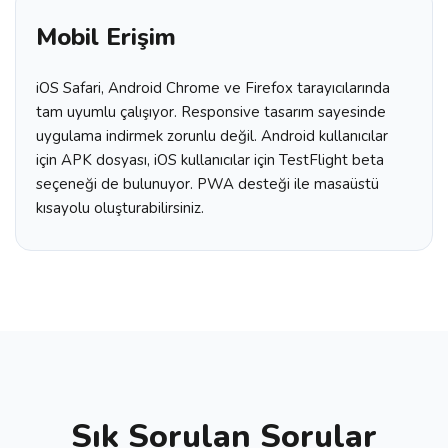
Mobil Erişim
iOS Safari, Android Chrome ve Firefox tarayıcılarında
tam uyumlu çalışıyor. Responsive tasarım sayesinde
uygulama indirmek zorunlu değil. Android kullanıcılar
için APK dosyası, iOS kullanıcılar için TestFlight beta
seçeneği de bulunuyor. PWA desteği ile masaüstü
kısayolu oluşturabilirsiniz.
Sık Sorulan Sorular