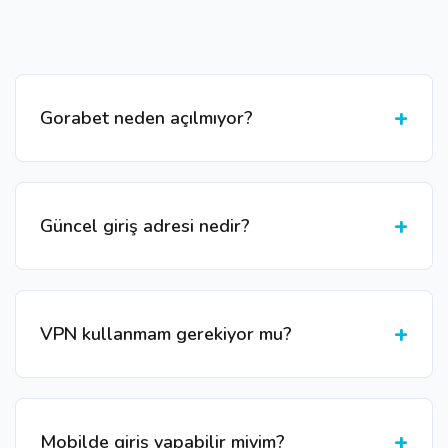
Gorabet neden açılmıyor?
Güncel giriş adresi nedir?
VPN kullanmam gerekiyor mu?
Mobilde giriş yapabilir miyim?