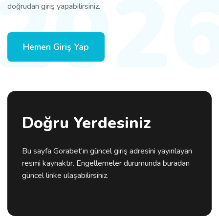
doğrudan giriş yapabilirsiniz.
Hemen Giriş Yap
Doğru Yerdesiniz
Bu sayfa Gorabet'ın güncel giriş adresini yayınlayan
resmi kaynaktır. Engellemeler durumunda buradan
güncel linke ulaşabilirsiniz.