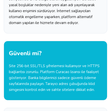
yasal boşluklar nedeniyle yeni alan adı yayınlayarak
kullanıcı erişimini sürdürüyor. İnternet sağlayıcıları
otomatik engelleme yaparken, platform alternatif
domain yapıları ile hizmete devam ediyor.
Güvenli mi?
Site 256-bit SSL/TLS şifrelemesi kullanıyor ve HTTPS
bağlantısı zorunlu. Platform Curacao lisansı ile faaliyet
gösteriyor. Banka bilgilerinizi sadece güvenli ödeme
sayfalarında paylaşın. Tarayıcı adres çubuğunda kilid
simgesini kontrol edin ve sahte sitelere dikkat edin.