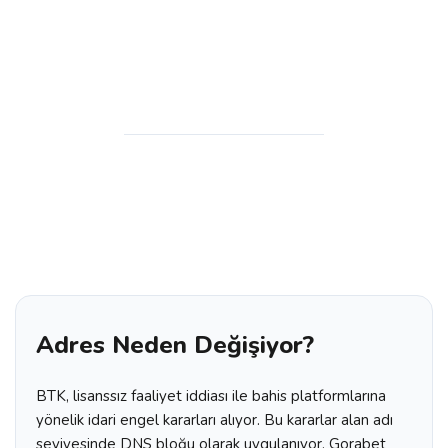
Adres Neden Değişiyor?
BTK, lisanssız faaliyet iddiası ile bahis platformlarına
yönelik idari engel kararları alıyor. Bu kararlar alan adı
seviyesinde DNS bloğu olarak uygulanıyor. Gorabet