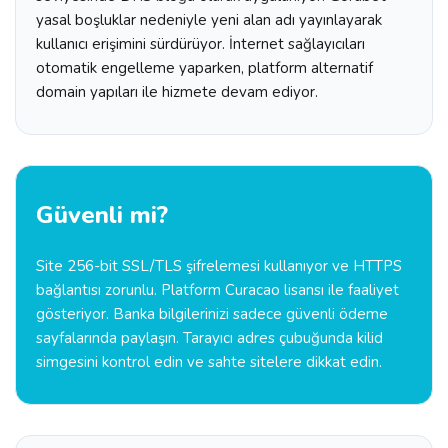
yasal boşluklar nedeniyle yeni alan adı yayınlayarak
kullanıcı erişimini sürdürüyor. İnternet sağlayıcıları
otomatik engelleme yaparken, platform alternatif
domain yapıları ile hizmete devam ediyor.
Güvenli mi?
Site 256-bit SSL/TLS şifrelemesi kullanıyor ve HTTPS
bağlantısı zorunlu. Platform Curacao lisansı ile faaliyet
gösteriyor. Banka bilgilerinizi sadece güvenli ödeme
sayfalarında paylaşın. Tarayıcı adres çubuğunda kilid
simgesini kontrol edin ve sahte sitelere dikkat edin.