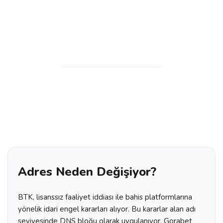
Adres Neden Değişiyor?
BTK, lisanssız faaliyet iddiası ile bahis platformlarına
yönelik idari engel kararları alıyor. Bu kararlar alan adı
seviyesinde DNS bloğu olarak uygulanıyor. Gorabet