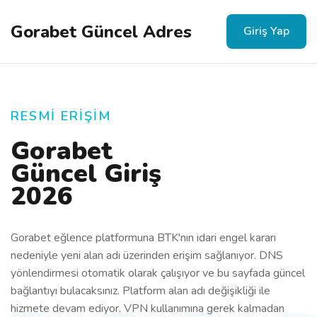
Gorabet Güncel Adres
Giriş Yap
RESMI ERIŞIM
Gorabet
Güncel Giriş
2026
Gorabet eğlence platformuna BTK'nın idari engel kararı
nedeniyle yeni alan adı üzerinden erişim sağlanıyor. DNS
yönlendirmesi otomatik olarak çalışıyor ve bu sayfada güncel
bağlantıyı bulacaksınız. Platform alan adı değişikliği ile
hizmete devam ediyor. VPN kullanımına gerek kalmadan