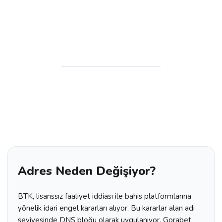
Adres Neden Değişiyor?
BTK, lisanssız faaliyet iddiası ile bahis platformlarına
yönelik idari engel kararları alıyor. Bu kararlar alan adı
seviyesinde DNS bloğu olarak uygulanıyor. Gorabet