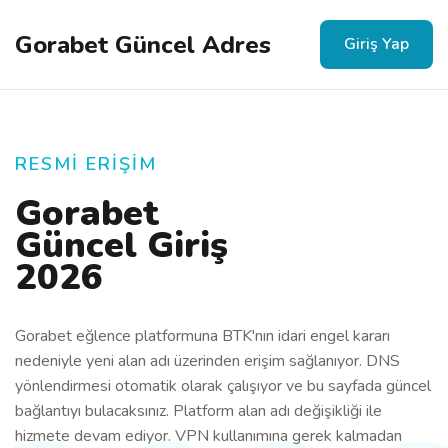
Gorabet Güncel Adres
Giriş Yap
RESMI ERIŞIM
Gorabet
Güncel Giriş
2026
Gorabet eğlence platformuna BTK'nın idari engel kararı
nedeniyle yeni alan adı üzerinden erişim sağlanıyor. DNS
yönlendirmesi otomatik olarak çalışıyor ve bu sayfada güncel
bağlantıyı bulacaksınız. Platform alan adı değişikliği ile
hizmete devam ediyor. VPN kullanımına gerek kalmadan