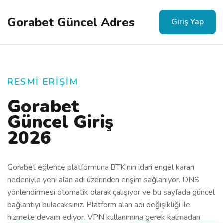
Gorabet Güncel Adres
Giriş Yap
RESMI ERIŞIM
Gorabet
Güncel Giriş
2026
Gorabet eğlence platformuna BTK'nın idari engel kararı
nedeniyle yeni alan adı üzerinden erişim sağlanıyor. DNS
yönlendirmesi otomatik olarak çalışıyor ve bu sayfada güncel
bağlantıyı bulacaksınız. Platform alan adı değişikliği ile
hizmete devam ediyor. VPN kullanımına gerek kalmadan