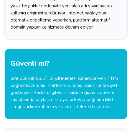
yasal boşluklar nedeniyle yeni alan adı yayınlayarak
kullanıcı erişimini sürdürüyor. İnternet sağlayıcıları
otomatik engelleme yaparken, platform alternatif
domain yapıları ile hizmete devam ediyor.
Güvenli mi?
Site 256-bit SSL/TLS şifrelemesi kullanıyor ve HTTPS
bağlantısı zorunlu. Platform Curacao lisansı ile faaliyet
gösteriyor. Banka bilgilerinizi sadece güvenli ödeme
sayfalarında paylaşın. Tarayıcı adres çubuğunda kilid
simgesini kontrol edin ve sahte sitelere dikkat edin.