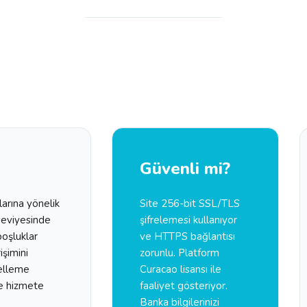
Güvenli mi?
larına yönelik
Site 256-bit SSL/TLS
 seviyesinde
şifrelemesi kullanıyor
oşluklar
ve HTTPS bağlantısı
işimini
zorunlu. Platform
gelleme
Curacao lisansı ile
le hizmete
faaliyet gösteriyor.
Banka bilgilerinizi