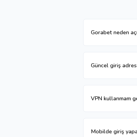
Gorabet neden açı
Güncel giriş adres
VPN kullanmam ge
Mobilde giriş yapa