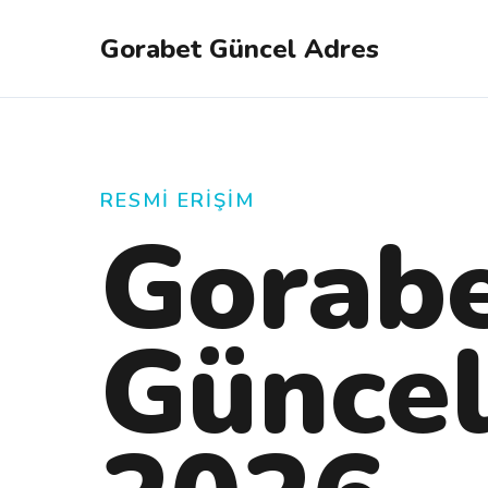
Gorabet Güncel Adres
RESMI ERIŞIM
Gorab
Güncel