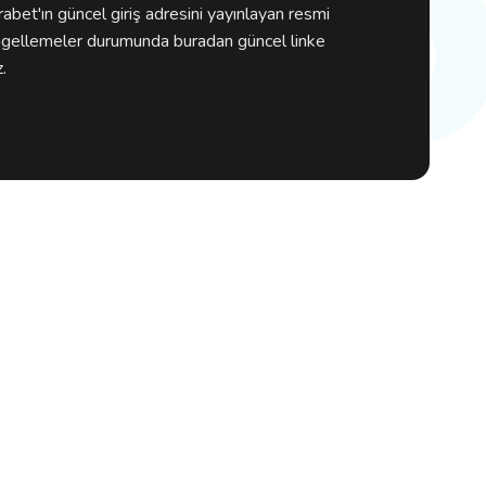
abet'ın güncel giriş adresini yayınlayan resmi
ngellemeler durumunda buradan güncel linke
z.