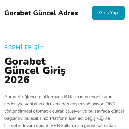
Gorabet Güncel Adres
Giriş Yap
RESMI ERIŞIM
Gorabet
Güncel Giriş
2026
Gorabet eğlence platformuna BTK'nın idari engel kararı
nedeniyle yeni alan adı üzerinden erişim sağlanıyor. DNS
yönlendirmesi otomatik olarak çalışıyor ve bu sayfada güncel
bağlantıyı bulacaksınız. Platform alan adı değişikliği ile
hizmete devam ediyor. VPN kullanımına gerek kalmadan