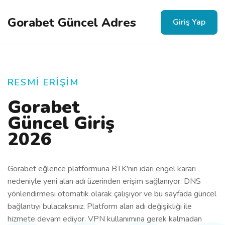
Gorabet Güncel Adres
Giriş Yap
RESMI ERIŞIM
Gorabet
Güncel Giriş
2026
Gorabet eğlence platformuna BTK'nın idari engel kararı
nedeniyle yeni alan adı üzerinden erişim sağlanıyor. DNS
yönlendirmesi otomatik olarak çalışıyor ve bu sayfada güncel
bağlantıyı bulacaksınız. Platform alan adı değişikliği ile
hizmete devam ediyor. VPN kullanımına gerek kalmadan